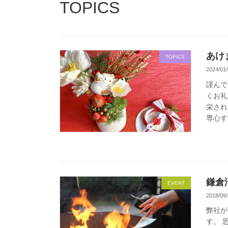
TOPICS
あけ
TOPICS
2024/01/
謹んで
くお礼
栄され
専心す
鎌倉
EVENT
2018/09/
弊社が
す。 