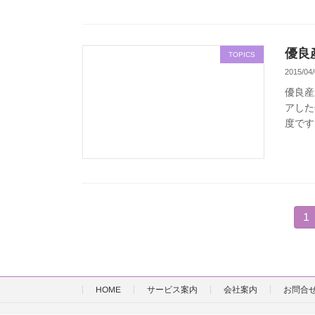
優良
TOPICS
2015/04/
優良産
アした
度です
投
固
1
定
稿
ペ
ー
の
ジ
サービス案内
会社案内
お問合
HOME
ペ