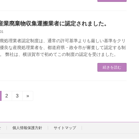
産業廃棄物収集運搬業者に認定されました。
01
廃処理業者認定制度は、通常の許可基準よりも厳しい基準をクリ
優良な産廃処理業者を、都道府県・政令市が審査して認定する制
。 弊社は、横須賀市で初めてこの制度の認定を受けました。
続きを読む
固
固
2
3
»
定
定
ペ
ペ
ー
ー
ジ
ジ
個人情報保護方針
サイトマップ
せ