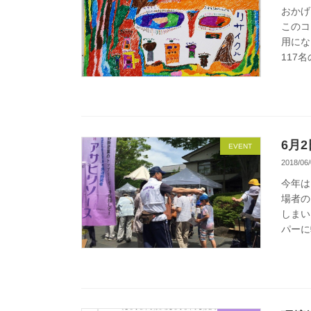
おかげ
このコ
用にな
117
6月
EVENT
2018/06/
今年は
場者の
しまい
パーに