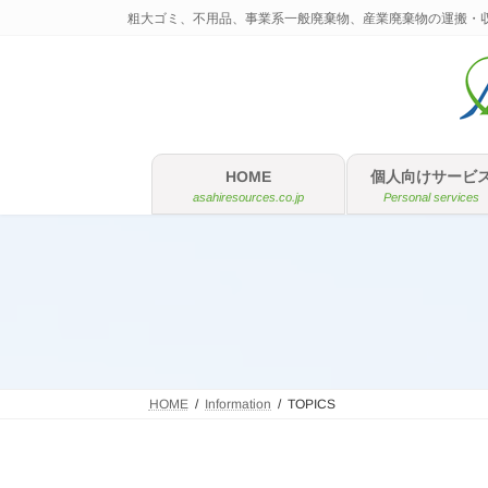
コ
ナ
粗大ゴミ、不用品、事業系一般廃棄物、産業廃棄物の運搬・
ン
ビ
テ
ゲ
ン
ー
ツ
シ
へ
ョ
ス
ン
キ
に
個人向けサービ
HOME
ッ
移
asahiresources.co.jp
Personal services
プ
動
Information
TOPICS
HOME