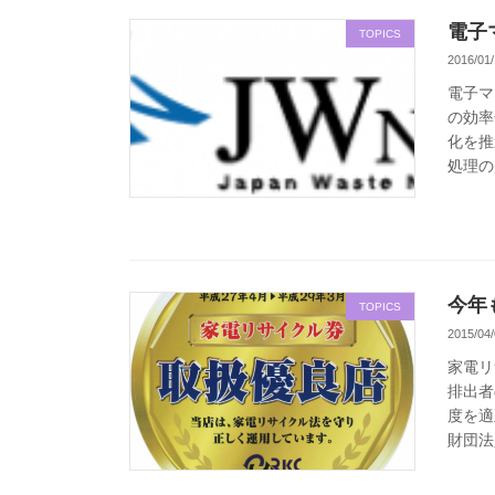
電子
TOPICS
2016/01/
電子マ
の効率
化を推
処理の
今年
TOPICS
2015/04/
家電リ
排出者
度を適
財団法