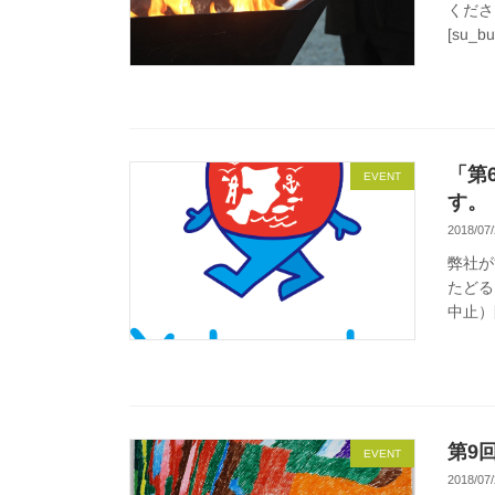
くださ
[su_bu
「第
EVENT
す。
2018/07/
弊社が
たどる
中止）
第9
EVENT
2018/07/