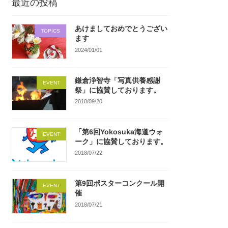
最近の投稿
あけましておめでとうござい
TOPICS
ます
2024/01/01
鎌倉浄智寺「写真供養感謝
EVENT
祭」に協賛しております。
2018/09/20
「第6回Yokosuka海道ウォ
EVENT
ーク」に協賛しております。
2018/07/22
第9回ポスターコンクール開
EVENT
催
2018/07/21